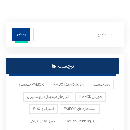
جستجو
برچسب ها
Bsc چیست
PMBOK ۵th Edition
PMBOK چیست؟
آموزش PMBOK
ابزارهای دیجیتال برای مدیران
استانداردهای PMBOK
استراتژی ۴DX
اصول Design Thinking
اصول تفکر طراحی