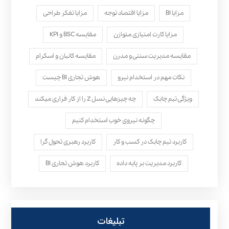
مزایا BI
مزایا اقتصاد توجه
مزایا تفکر طراحی
مزایا کارت امتیازی متوازن
مقایسه BSC و KPI
مقایسه مدیریت سنتی و مدرن
مقایسه کانبان و اسکرام
نکات مهم در استخدام نیرو
هوش تجاری BI چیست
ویژگی تیم چابک
چه چیزهایی نسل Z را از کار فراری میکند
چگونه نیروی خوب استخدام کنیم
کاربرد تیم چابک در کسب و کار
کاربرد رهبری تحول‌ گرا
کاربرد مدیریت بر پایه داده
کاربرد هوش تجاری BI
تبلیغات