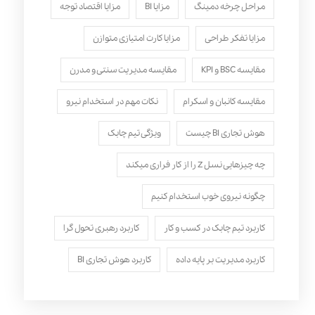
مراحل چرخه دمینگ
مزایا BI
مزایا اقتصاد توجه
مزایا تفکر طراحی
مزایا کارت امتیازی متوازن
مقایسه BSC و KPI
مقایسه مدیریت سنتی و مدرن
مقایسه کانبان و اسکرام
نکات مهم در استخدام نیرو
هوش تجاری BI چیست
ویژگی تیم چابک
چه چیزهایی نسل Z را از کار فراری میکند
چگونه نیروی خوب استخدام کنیم
کاربرد تیم چابک در کسب و کار
کاربرد رهبری تحول‌ گرا
کاربرد مدیریت بر پایه داده
کاربرد هوش تجاری BI