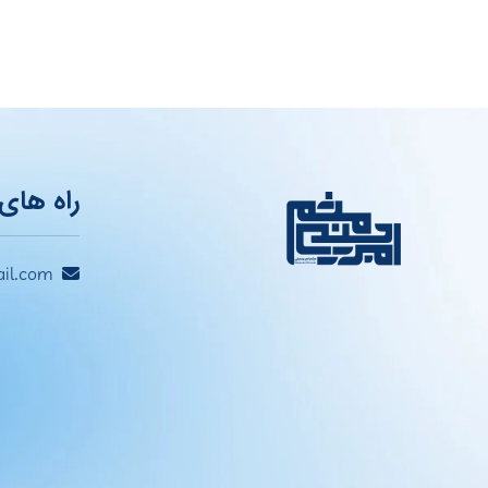
راه های 
il.com