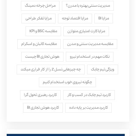
مدیریت سنتی بهتره یا مدرن؟
مراحل چرخه دمینگ
مزایا BI
مزایا اقتصاد توجه
مزایا تفکر طراحی
مزایا کارت امتیازی متوازن
مقایسه BSC و KPI
مقایسه مدیریت سنتی و مدرن
مقایسه کانبان و اسکرام
نکات مهم در استخدام نیرو
هوش تجاری BI چیست
ویژگی تیم چابک
چه چیزهایی نسل Z را از کار فراری میکند
چگونه نیروی خوب استخدام کنیم
کاربرد تیم چابک در کسب و کار
کاربرد رهبری تحول‌ گرا
کاربرد مدیریت بر پایه داده
کاربرد هوش تجاری BI