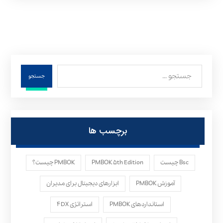
جستجو
برچسب ها
Bsc چیست
PMBOK ۵th Edition
PMBOK چیست؟
آموزش PMBOK
ابزارهای دیجیتال برای مدیران
استانداردهای PMBOK
استراتژی ۴DX