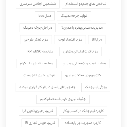
شاخص های جذب و استخدام
ششمین اجلاس سراسری
فواید چرخه دمینگ
مدل bsc
مدیریت سنتی بهتره یا مدرن؟
مراحل چرخه دمینگ
مزایا BI
مزایا اقتصاد توجه
مزایا تفکر طراحی
مزایا کارت امتیازی متوازن
مقایسه BSC و KPI
مقایسه مدیریت سنتی و مدرن
مقایسه کانبان و اسکرام
نکات مهم در استخدام نیرو
هوش تجاری BI چیست
ویژگی تیم چابک
چه چیزهایی نسل Z را از کار فراری میکند
چگونه نیروی خوب استخدام کنیم
کاربرد تیم چابک در کسب و کار
کاربرد رهبری تحول‌ گرا
کاربرد مدیریت بر پایه داده
کاربرد هوش تجاری BI