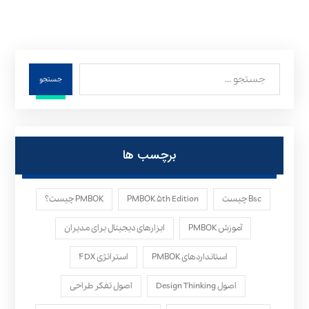
جستجو
برچسب ها
Bsc چیست
PMBOK ۵th Edition
PMBOK چیست؟
آموزش PMBOK
ابزارهای دیجیتال برای مدیران
استانداردهای PMBOK
استراتژی ۴DX
اصول Design Thinking
اصول تفکر طراحی