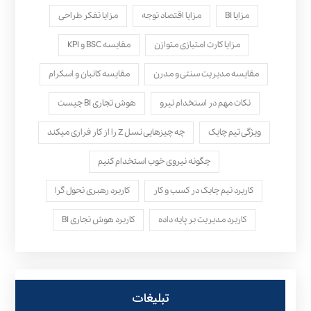
مزایا BI
مزایا اقتصاد توجه
مزایا تفکر طراحی
مزایا کارت امتیازی متوازن
مقایسه BSC و KPI
مقایسه مدیریت سنتی و مدرن
مقایسه کانبان و اسکرام
نکات مهم در استخدام نیرو
هوش تجاری BI چیست
ویژگی تیم چابک
چه چیزهایی نسل Z را از کار فراری میکند
چگونه نیروی خوب استخدام کنیم
کاربرد تیم چابک در کسب و کار
کاربرد رهبری تحول‌ گرا
کاربرد مدیریت بر پایه داده
کاربرد هوش تجاری BI
تبلیغات