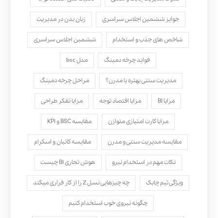
جوایز ششمین اجلاس سراسری
زبان بدن در مدیریت
شاخص های جذب و استخدام
ششمین اجلاس سراسری
فواید چرخه دمینگ
مدل bsc
مدیریت سنتی بهتره یا مدرن؟
مراحل چرخه دمینگ
مزایا BI
مزایا اقتصاد توجه
مزایا تفکر طراحی
مزایا کارت امتیازی متوازن
مقایسه BSC و KPI
مقایسه مدیریت سنتی و مدرن
مقایسه کانبان و اسکرام
نکات مهم در استخدام نیرو
هوش تجاری BI چیست
ویژگی تیم چابک
چه چیزهایی نسل Z را از کار فراری میکند
چگونه نیروی خوب استخدام کنیم