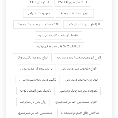
استانداردهای PMBOK
استراتژی ۴DX
اصول Design Thinking
اصول تفکر طراحی
افزایش سرمایه ملاردشیر
اقتصاد توجه در مدیریت چیست
اقتصاد توجه چه کاربردهایی دارد
انتظارات GEN Z از محیط کاری خود
انواع ابزارهای دیجیتال در مدیریت
انواع بوم مدل کسب‌ و کار
انواع چارچوب های مدیریتی
بازدید دوره ای مدیرعامل
بهترین چارچوب مدیریتی
ترکیب مدیریت سنتی و مدرن
تفاوت مدیریت چابک و سنتی
تکنیک های اقتصاد توجه
جوایز ششمین اجلاس سراسری
زبان بدن در مدیریت
شاخص های جذب و استخدام
ششمین اجلاس سراسری