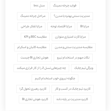
فواید چرخه دمینگ
مدل bsc
مدیریت سنتی بهتره یا مدرن؟
مراحل چرخه دمینگ
مزایا BI
مزایا اقتصاد توجه
مزایا تفکر طراحی
مزایا کارت امتیازی متوازن
مقایسه BSC و KPI
مقایسه مدیریت سنتی و مدرن
مقایسه کانبان و اسکرام
نکات مهم در استخدام نیرو
هوش تجاری BI چیست
ویژگی تیم چابک
چه چیزهایی نسل Z را از کار فراری میکند
چگونه نیروی خوب استخدام کنیم
کاربرد تیم چابک در کسب و کار
کاربرد رهبری تحول‌ گرا
کاربرد مدیریت بر پایه داده
کاربرد هوش تجاری BI