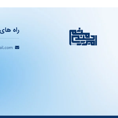
راه های 
il.com