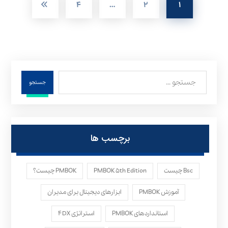
۴
…
۲
۱
جستجو
برچسب ها
Bsc چیست
PMBOK ۵th Edition
PMBOK چیست؟
آموزش PMBOK
ابزارهای دیجیتال برای مدیران
استانداردهای PMBOK
استراتژی ۴DX