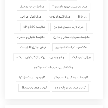
مدیریت سنتی بهتره یا مدرن؟
مراحل چرخه دمینگ
مزایا BI
مزایا اقتصاد توجه
مزایا تفکر طراحی
مزایا کارت امتیازی متوازن
مقایسه BSC و KPI
مقایسه مدیریت سنتی و مدرن
مقایسه کانبان و اسکرام
نکات مهم در استخدام نیرو
هوش تجاری BI چیست
ویژگی تیم چابک
چه چیزهایی نسل Z را از کار فراری میکند
چگونه نیروی خوب استخدام کنیم
کاربرد تیم چابک در کسب و کار
کاربرد رهبری تحول‌ گرا
کاربرد مدیریت بر پایه داده
کاربرد هوش تجاری BI