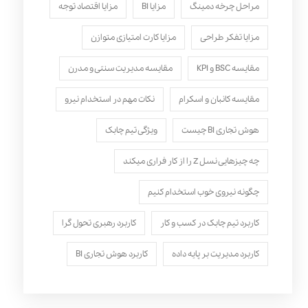
مراحل چرخه دمینگ
مزایا BI
مزایا اقتصاد توجه
مزایا تفکر طراحی
مزایا کارت امتیازی متوازن
مقایسه BSC و KPI
مقایسه مدیریت سنتی و مدرن
مقایسه کانبان و اسکرام
نکات مهم در استخدام نیرو
هوش تجاری BI چیست
ویژگی تیم چابک
چه چیزهایی نسل Z را از کار فراری میکند
چگونه نیروی خوب استخدام کنیم
کاربرد تیم چابک در کسب و کار
کاربرد رهبری تحول‌ گرا
کاربرد مدیریت بر پایه داده
کاربرد هوش تجاری BI