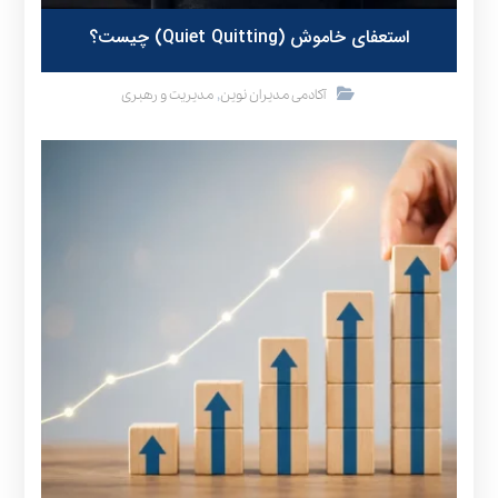
استعفای خاموش (Quiet Quitting) چیست؟
,
آکادمی مدیران نوین
مدیریت و رهبری