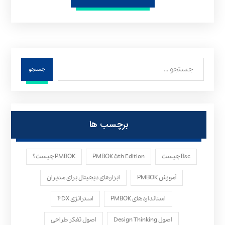
جستجو
برچسب ها
Bsc چیست
PMBOK ۵th Edition
PMBOK چیست؟
آموزش PMBOK
ابزارهای دیجیتال برای مدیران
استانداردهای PMBOK
استراتژی ۴DX
اصول Design Thinking
اصول تفکر طراحی