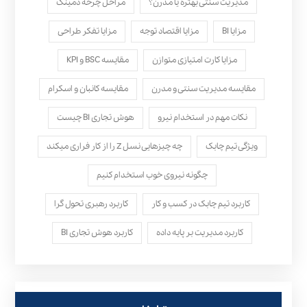
مدیریت سنتی بهتره یا مدرن؟
مراحل چرخه دمینگ
مزایا BI
مزایا اقتصاد توجه
مزایا تفکر طراحی
مزایا کارت امتیازی متوازن
مقایسه BSC و KPI
مقایسه مدیریت سنتی و مدرن
مقایسه کانبان و اسکرام
نکات مهم در استخدام نیرو
هوش تجاری BI چیست
ویژگی تیم چابک
چه چیزهایی نسل Z را از کار فراری میکند
چگونه نیروی خوب استخدام کنیم
کاربرد تیم چابک در کسب و کار
کاربرد رهبری تحول‌ گرا
کاربرد مدیریت بر پایه داده
کاربرد هوش تجاری BI