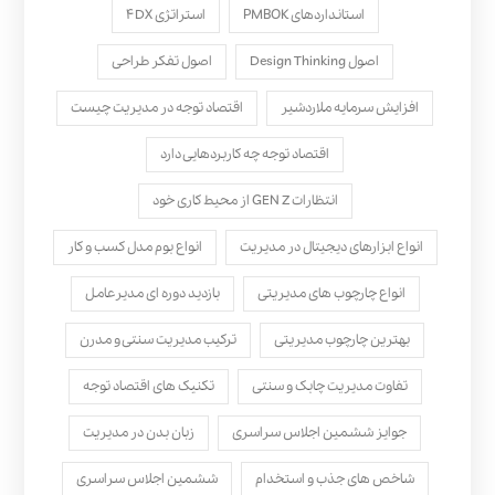
استانداردهای PMBOK
استراتژی ۴DX
اصول Design Thinking
اصول تفکر طراحی
افزایش سرمایه ملاردشیر
اقتصاد توجه در مدیریت چیست
اقتصاد توجه چه کاربردهایی دارد
انتظارات GEN Z از محیط کاری خود
انواع ابزارهای دیجیتال در مدیریت
انواع بوم مدل کسب‌ و کار
انواع چارچوب های مدیریتی
بازدید دوره ای مدیرعامل
بهترین چارچوب مدیریتی
ترکیب مدیریت سنتی و مدرن
تفاوت مدیریت چابک و سنتی
تکنیک های اقتصاد توجه
جوایز ششمین اجلاس سراسری
زبان بدن در مدیریت
شاخص های جذب و استخدام
ششمین اجلاس سراسری