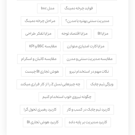
فواید چرخه دمینگ
مدل bsc
مدیریت سنتی بهتره یا مدرن؟
مراحل چرخه دمینگ
مزایا BI
مزایا اقتصاد توجه
مزایا تفکر طراحی
مزایا کارت امتیازی متوازن
مقایسه BSC و KPI
مقایسه مدیریت سنتی و مدرن
مقایسه کانبان و اسکرام
نکات مهم در استخدام نیرو
هوش تجاری BI چیست
ویژگی تیم چابک
چه چیزهایی نسل Z را از کار فراری میکند
چگونه نیروی خوب استخدام کنیم
کاربرد تیم چابک در کسب و کار
کاربرد رهبری تحول‌ گرا
کاربرد مدیریت بر پایه داده
کاربرد هوش تجاری BI