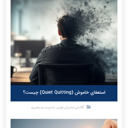
استعفای خاموش (Quiet Quitting) چیست؟
,
آکادمی مدیران نوین
مدیریت و رهبری