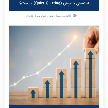
استعفای خاموش (Quiet Quitting) چیست؟
,
آکادمی مدیران نوین
مدیریت و رهبری