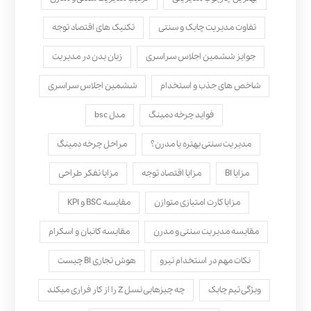
تفاوت مدیریت چابک و سنتی
تکنیک های اقتصاد توجه
جوایز ششمین اجلاس سراسری
زبان بدن در مدیریت
شاخص های جذب و استخدام
ششمین اجلاس سراسری
فواید چرخه دمینگ
مدل bsc
مدیریت سنتی بهتره یا مدرن؟
مراحل چرخه دمینگ
مزایا BI
مزایا اقتصاد توجه
مزایا تفکر طراحی
مزایا کارت امتیازی متوازن
مقایسه BSC و KPI
مقایسه مدیریت سنتی و مدرن
مقایسه کانبان و اسکرام
نکات مهم در استخدام نیرو
هوش تجاری BI چیست
ویژگی تیم چابک
چه چیزهایی نسل Z را از کار فراری میکند