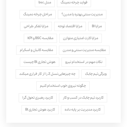
فواید چرخه دمینگ
مدل bsc
مدیریت سنتی بهتره یا مدرن؟
مراحل چرخه دمینگ
مزایا BI
مزایا اقتصاد توجه
مزایا تفکر طراحی
مزایا کارت امتیازی متوازن
مقایسه BSC و KPI
مقایسه مدیریت سنتی و مدرن
مقایسه کانبان و اسکرام
نکات مهم در استخدام نیرو
هوش تجاری BI چیست
ویژگی تیم چابک
چه چیزهایی نسل Z را از کار فراری میکند
چگونه نیروی خوب استخدام کنیم
کاربرد تیم چابک در کسب و کار
کاربرد رهبری تحول‌ گرا
کاربرد مدیریت بر پایه داده
کاربرد هوش تجاری BI