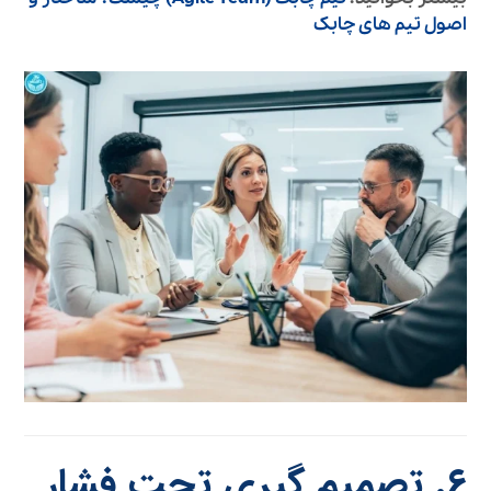
اصول تیم های چابک
۶. تصمیم‌ گیری تحت فشار