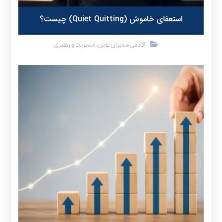
استعفای خاموش (Quiet Quitting) چیست؟
,
آکادمی مدیران نوین
مدیریت و رهبری