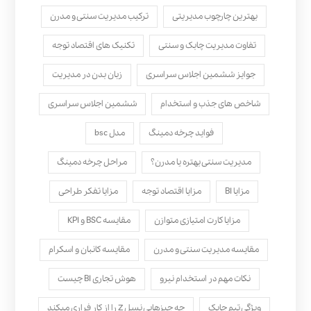
بهترین چارچوب مدیریتی
ترکیب مدیریت سنتی و مدرن
تفاوت مدیریت چابک و سنتی
تکنیک های اقتصاد توجه
جوایز ششمین اجلاس سراسری
زبان بدن در مدیریت
شاخص های جذب و استخدام
ششمین اجلاس سراسری
فواید چرخه دمینگ
مدل bsc
مدیریت سنتی بهتره یا مدرن؟
مراحل چرخه دمینگ
مزایا BI
مزایا اقتصاد توجه
مزایا تفکر طراحی
مزایا کارت امتیازی متوازن
مقایسه BSC و KPI
مقایسه مدیریت سنتی و مدرن
مقایسه کانبان و اسکرام
نکات مهم در استخدام نیرو
هوش تجاری BI چیست
ویژگی تیم چابک
چه چیزهایی نسل Z را از کار فراری میکند