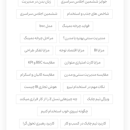
جوایز ششمین اجلاس سراسری
زبان بدن در مدیریت
شاخص های جذب و استخدام
ششمین اجلاس سراسری
فواید چرخه دمینگ
مدل bsc
مدیریت سنتی بهتره یا مدرن؟
مراحل چرخه دمینگ
مزایا BI
مزایا اقتصاد توجه
مزایا تفکر طراحی
مزایا کارت امتیازی متوازن
مقایسه BSC و KPI
مقایسه مدیریت سنتی و مدرن
مقایسه کانبان و اسکرام
نکات مهم در استخدام نیرو
هوش تجاری BI چیست
ویژگی تیم چابک
چه چیزهایی نسل Z را از کار فراری میکند
چگونه نیروی خوب استخدام کنیم
کاربرد تیم چابک در کسب و کار
کاربرد رهبری تحول‌ گرا