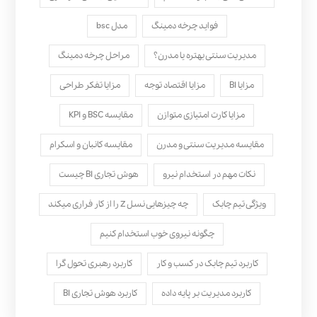
فواید چرخه دمینگ
مدل bsc
مدیریت سنتی بهتره یا مدرن؟
مراحل چرخه دمینگ
مزایا BI
مزایا اقتصاد توجه
مزایا تفکر طراحی
مزایا کارت امتیازی متوازن
مقایسه BSC و KPI
مقایسه مدیریت سنتی و مدرن
مقایسه کانبان و اسکرام
نکات مهم در استخدام نیرو
هوش تجاری BI چیست
ویژگی تیم چابک
چه چیزهایی نسل Z را از کار فراری میکند
چگونه نیروی خوب استخدام کنیم
کاربرد تیم چابک در کسب و کار
کاربرد رهبری تحول‌ گرا
کاربرد مدیریت بر پایه داده
کاربرد هوش تجاری BI