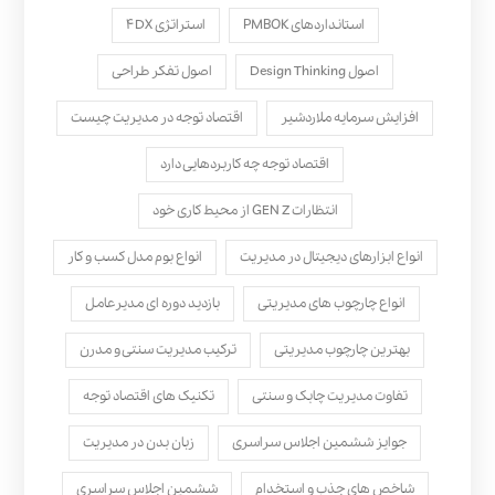
استانداردهای PMBOK
استراتژی ۴DX
اصول Design Thinking
اصول تفکر طراحی
افزایش سرمایه ملاردشیر
اقتصاد توجه در مدیریت چیست
اقتصاد توجه چه کاربردهایی دارد
انتظارات GEN Z از محیط کاری خود
انواع ابزارهای دیجیتال در مدیریت
انواع بوم مدل کسب‌ و کار
انواع چارچوب های مدیریتی
بازدید دوره ای مدیرعامل
بهترین چارچوب مدیریتی
ترکیب مدیریت سنتی و مدرن
تفاوت مدیریت چابک و سنتی
تکنیک های اقتصاد توجه
جوایز ششمین اجلاس سراسری
زبان بدن در مدیریت
شاخص های جذب و استخدام
ششمین اجلاس سراسری