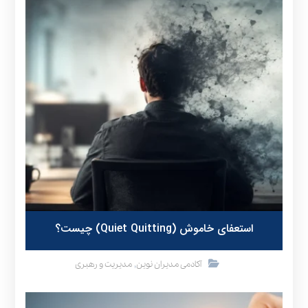
استعفای خاموش (Quiet Quitting) چیست؟
,
آکادمی مدیران نوین
مدیریت و رهبری