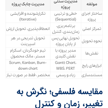
مدیریت سنتی
مولفه
مدیریت چابک پروژه
پروژه
ساختار اجرای
خطی و ترتیبی
تکرارشونده و افزایشی
پروژه
(Sequential)
(Iterative)
برنامه‌ریزی،
تمرکز اصلی
انعطاف‌پذیری، تحویل ارزش
زمان‌بندی، کنترل
تحویل نهایی پس
تحویل تدریجی در هر
نحوه تحویل
از پایان پروژه
اسپرینت
مدیر پروژه با
تیم خودگردان، اسکرام
نقش‌ها
نقش کلیدی
مستر، مالک محصول
Scrum, Kanban, Burn-
Gantt Chart،
ابزارهای رایج
down chart
WBS، PERT
مستندسازی
زیاد و رسمی
مختصر، فقط در صورت نیاز
مقایسه فلسفی؛ نگرش به
تغییر، زمان و کنترل