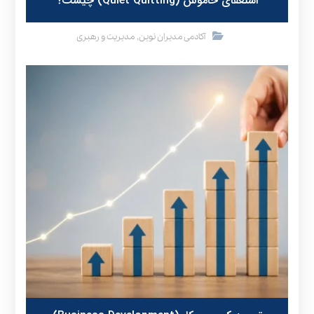
استعفای خاموش (Quiet Quitting) چیست؟
,
آکادمی مدیران نوین
مدیریت و رهبری