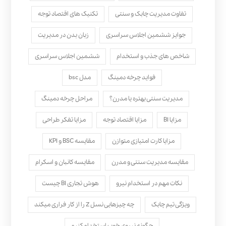
تفاوت مدیریت چابک و سنتی
تکنیک های اقتصاد توجه
جوایز ششمین اجلاس سراسری
زبان بدن در مدیریت
شاخص های جذب و استخدام
ششمین اجلاس سراسری
فواید چرخه دمینگ
مدل bsc
مدیریت سنتی بهتره یا مدرن؟
مراحل چرخه دمینگ
مزایا BI
مزایا اقتصاد توجه
مزایا تفکر طراحی
مزایا کارت امتیازی متوازن
مقایسه BSC و KPI
مقایسه مدیریت سنتی و مدرن
مقایسه کانبان و اسکرام
نکات مهم در استخدام نیرو
هوش تجاری BI چیست
ویژگی تیم چابک
چه چیزهایی نسل Z را از کار فراری میکند
چگونه نیروی خوب استخدام کنیم