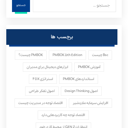
جستجو
برچسب ها
Bsc چیست
PMBOK ۵th Edition
PMBOK چیست؟
آموزش PMBOK
ابزارهای دیجیتال برای مدیران
استانداردهای PMBOK
استراتژی ۴DX
اصول Design Thinking
اصول تفکر طراحی
افزایش سرمایه ملاردشیر
اقتصاد توجه در مدیریت چیست
اقتصاد توجه چه کاربردهایی دارد
انتظارات GEN Z از محیط کاری خود