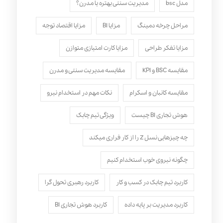
مدل bsc
مدیریت سنتی بهتره یا مدرن؟
مراحل چرخه دمینگ
مزایا BI
مزایا اقتصاد توجه
مزایا تفکر طراحی
مزایا کارت امتیازی متوازن
مقایسه BSC و KPI
مقایسه مدیریت سنتی و مدرن
مقایسه کانبان و اسکرام
نکات مهم در استخدام نیرو
هوش تجاری BI چیست
ویژگی تیم چابک
چه چیزهایی نسل Z را از کار فراری میکند
چگونه نیروی خوب استخدام کنیم
کاربرد تیم چابک در کسب و کار
کاربرد رهبری تحول‌ گرا
کاربرد مدیریت بر پایه داده
کاربرد هوش تجاری BI