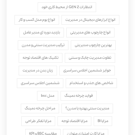
انتظارات GEN Z از محیط کاری خود
انواع ابزارهای دیجیتال در مدیریت
انواع بوم مدل کسب‌ و کار
انواع چارچوب های مدیریتی
بازدید دوره ای مدیرعامل
بهترین چارچوب مدیریتی
ترکیب مدیریت سنتی و مدرن
تفاوت مدیریت چابک و سنتی
تکنیک های اقتصاد توجه
جوایز ششمین اجلاس سراسری
زبان بدن در مدیریت
شاخص های جذب و استخدام
ششمین اجلاس سراسری
فواید چرخه دمینگ
مدل bsc
مدیریت سنتی بهتره یا مدرن؟
مراحل چرخه دمینگ
مزایا BI
مزایا اقتصاد توجه
مزایا تفکر طراحی
مزایا کارت امتیازی متوازن
مقایسه BSC و KPI