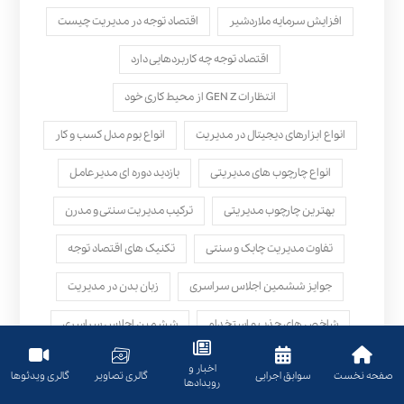
افزایش سرمایه ملاردشیر
اقتصاد توجه در مدیریت چیست
اقتصاد توجه چه کاربردهایی دارد
انتظارات GEN Z از محیط کاری خود
انواع ابزارهای دیجیتال در مدیریت
انواع بوم مدل کسب‌ و کار
انواع چارچوب های مدیریتی
بازدید دوره ای مدیرعامل
بهترین چارچوب مدیریتی
ترکیب مدیریت سنتی و مدرن
تفاوت مدیریت چابک و سنتی
تکنیک های اقتصاد توجه
جوایز ششمین اجلاس سراسری
زبان بدن در مدیریت
شاخص های جذب و استخدام
ششمین اجلاس سراسری
فواید چرخه دمینگ
مدل bsc
اخبار و
صفحه نخست
سوابق اجرایی
گالری تصاویر
گالری ویدئوها
رویدادها
مدیریت سنتی بهتره یا مدرن؟
مراحل چرخه دمینگ