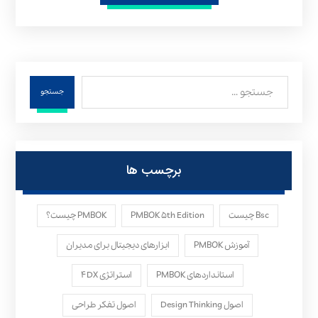
جستجو
برچسب ها
Bsc چیست
PMBOK ۵th Edition
PMBOK چیست؟
آموزش PMBOK
ابزارهای دیجیتال برای مدیران
استانداردهای PMBOK
استراتژی ۴DX
اصول Design Thinking
اصول تفکر طراحی