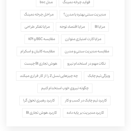
فواید چرخه دمینگ
مدل bsc
مدیریت سنتی بهتره یا مدرن؟
مراحل چرخه دمینگ
مزایا BI
مزایا اقتصاد توجه
مزایا تفکر طراحی
مزایا کارت امتیازی متوازن
مقایسه BSC و KPI
مقایسه مدیریت سنتی و مدرن
مقایسه کانبان و اسکرام
نکات مهم در استخدام نیرو
هوش تجاری BI چیست
ویژگی تیم چابک
چه چیزهایی نسل Z را از کار فراری میکند
چگونه نیروی خوب استخدام کنیم
کاربرد تیم چابک در کسب و کار
کاربرد رهبری تحول‌ گرا
کاربرد مدیریت بر پایه داده
کاربرد هوش تجاری BI