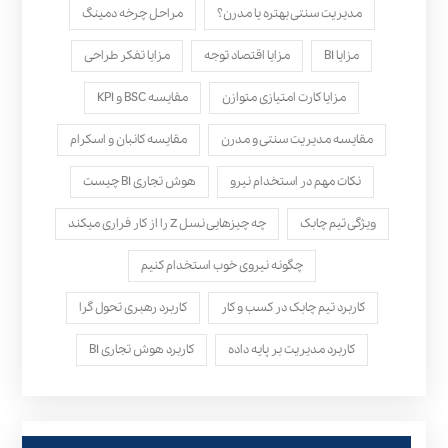
مدیریت سنتی بهتره یا مدرن؟
مراحل چرخه دمینگ
مزایا BI
مزایا اقتصاد توجه
مزایا تفکر طراحی
مزایا کارت امتیازی متوازن
مقایسه BSC و KPI
مقایسه مدیریت سنتی و مدرن
مقایسه کانبان و اسکرام
نکات مهم در استخدام نیرو
هوش تجاری BI چیست
ویژگی تیم چابک
چه چیزهایی نسل Z را از کار فراری میکند
چگونه نیروی خوب استخدام کنیم
کاربرد تیم چابک در کسب و کار
کاربرد رهبری تحول‌ گرا
کاربرد مدیریت بر پایه داده
کاربرد هوش تجاری BI