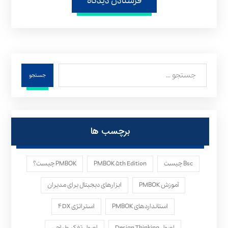
فرستادن دیدگاه
جستجو
برچسب ها
Bsc چیست
PMBOK ۵th Edition
PMBOK چیست؟
آموزش PMBOK
ابزارهای دیجیتال برای مدیران
استانداردهای PMBOK
استراتژی ۴DX
اصول Design Thinking
اصول تفکر طراحی