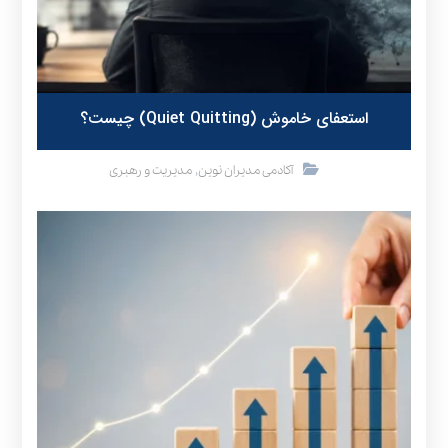
استعفای خاموش (Quiet Quitting) چیست؟
,
آکادمی مدیران نوین
مدیریت و رهبری