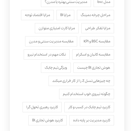
مدل bsc
مدیریت سنتی بهتره یا مدرن؟
مراحل چرخه دمینگ
مزایا BI
مزایا اقتصاد توجه
مزایا تفکر طراحی
مزایا کارت امتیازی متوازن
مقایسه BSC و KPI
مقایسه مدیریت سنتی و مدرن
مقایسه کانبان و اسکرام
نکات مهم در استخدام نیرو
هوش تجاری BI چیست
ویژگی تیم چابک
چه چیزهایی نسل Z را از کار فراری میکند
چگونه نیروی خوب استخدام کنیم
کاربرد تیم چابک در کسب و کار
کاربرد رهبری تحول‌ گرا
کاربرد مدیریت بر پایه داده
کاربرد هوش تجاری BI