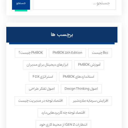
جستجو
برچسب ها
Bsc چیست
PMBOK ۵th Edition
PMBOK چیست؟
آموزش PMBOK
ابزارهای دیجیتال برای مدیران
استانداردهای PMBOK
استراتژی ۴DX
اصول Design Thinking
اصول تفکر طراحی
افزایش سرمایه ملاردشیر
اقتصاد توجه در مدیریت چیست
اقتصاد توجه چه کاربردهایی دارد
انتظارات GEN Z از محیط کاری خود