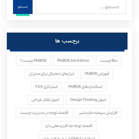
جستجو
برچسب ها
Bsc چیست
PMBOK ۵th Edition
PMBOK چیست؟
آموزش PMBOK
ابزارهای دیجیتال برای مدیران
استانداردهای PMBOK
استراتژی ۴DX
اصول Design Thinking
اصول تفکر طراحی
افزایش سرمایه ملاردشیر
اقتصاد توجه در مدیریت چیست
اقتصاد توجه چه کاربردهایی دارد
انتظارات GEN Z از محیط کاری خود