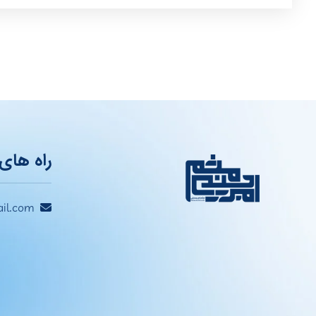
راه های 
il.com