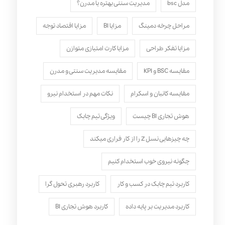
مدل bsc
مدیریت سنتی بهتره یا مدرن؟
مراحل چرخه دمینگ
مزایا BI
مزایا اقتصاد توجه
مزایا تفکر طراحی
مزایا کارت امتیازی متوازن
مقایسه BSC و KPI
مقایسه مدیریت سنتی و مدرن
مقایسه کانبان و اسکرام
نکات مهم در استخدام نیرو
هوش تجاری BI چیست
ویژگی تیم چابک
چه چیزهایی نسل Z را از کار فراری میکند
چگونه نیروی خوب استخدام کنیم
کاربرد تیم چابک در کسب و کار
کاربرد رهبری تحول‌ گرا
کاربرد مدیریت بر پایه داده
کاربرد هوش تجاری BI